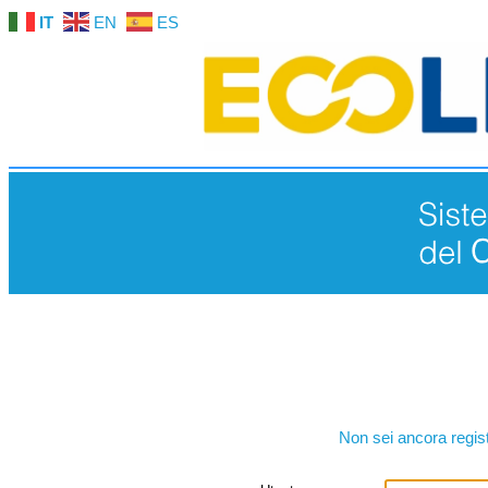
IT
EN
ES
Non sei ancora regis