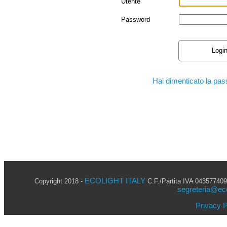
Utente
Password
Logi
Hai dimenticato la pa
ECOLIGHT ITALY
Copyright 2018 -
C.F./Partita IVA 0435774096
segreteria@ecol
Privacy P